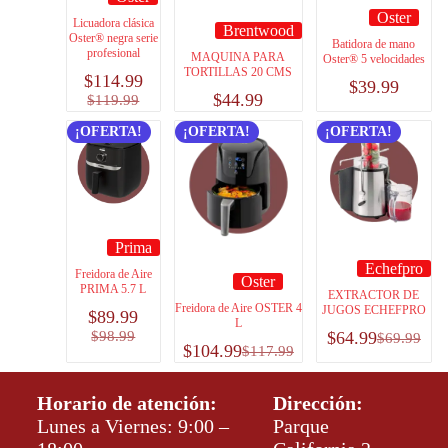
Oster
Licuadora clásica
Brentwood
Oster® negra serie
Batidora de mano
profesional
MAQUINA PARA
Oster® 5 velocidades
TORTILLAS 20 CMS
$
114.99
$
39.99
$
44.99
$
119.99
¡OFERTA!
¡OFERTA!
¡OFERTA!
Prima
Echefpro
Freidora de Aire
Oster
PRIMA 5.7 L
EXTRACTOR DE
Freidora de Aire OSTER 4
JUGOS ECHEFPRO
$
89.99
L
$
98.99
$
64.99
$
69.99
$
104.99
$
117.99
Horario de atención:
Dirección:
Lunes a Viernes: 9:00 –
Parque