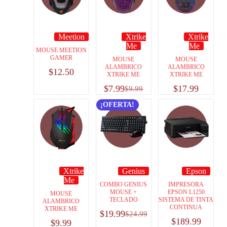
Meetion
Xtrike
Xtrike
Me
Me
MOUSE MEETION
GAMER
MOUSE
MOUSE
ALAMBRICO
ALAMBRICO
$
12.50
XTRIKE ME
XTRIKE ME
$
7.99
$
17.99
$
9.99
¡OFERTA!
Xtrike
Genius
Epson
Me
COMBO GENIUS
IMPRESORA
MOUSE +
EPSON L1250
MOUSE
TECLADO
SISTEMA DE TINTA
ALAMBRICO
CONTINUA
XTRIKE ME
$
19.99
$
24.99
$
189.99
$
9.99