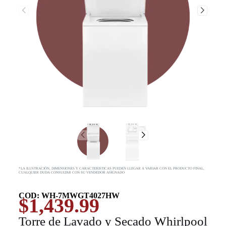
*LA ILUSTRACIÓN, DIMENSIONES Y CARACTERISTICAS PUEDEN LLEGAR A VARIAR CON EL PRODUCTO FINAL,
CUALQUIER DUDA CONSULTAR CON SU VENDEDOR ASIGNADO
COD: WH-7MWGT4027HW
$
1,439.99
Torre de Lavado y Secado Whirlpool