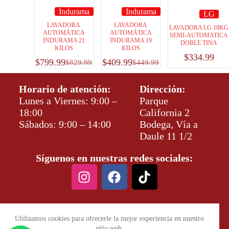
Indurama
Indurama
LG
LAVADORA
LAVADORA
LAVADORA LG 18KG
AUTOMÁTICA
AUTOMÁTICA
SEMI-AUTOMATICA
INDURAMA 21
INDURAMA 19
DOBLE TINA
KILOS
KILOS
$
334.99
$
799.99
$
409.99
$
829.99
$
449.99
Horario de atención:
Dirección:
Lunes a Viernes: 9:00 –
Parque
18:00
California 2
Sábados: 9:00 – 14:00
Bodega, Vía a
Daule 11 1/2
Síguenos en nuestras redes sociales:
Utilizamos cookies para ofrecerle la mejor experiencia en nuestro
sitio web.