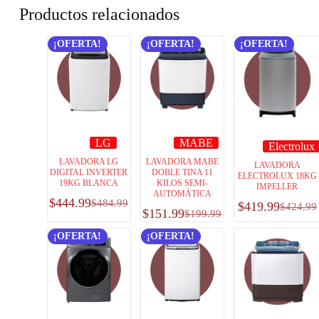
Productos relacionados
¡OFERTA!
¡OFERTA!
¡OFERTA!
LG
MABE
Electrolux
LAVADORA LG
LAVADORA MABE
LAVADORA
DIGITAL INVERTER
DOBLE TINA 11
ELECTROLUX 18KG
19KG BLANCA
KILOS SEMI-
IMPELLER
AUTOMÁTICA
$
444.99
$
484.99
$
419.99
$
424.99
$
151.99
$
199.99
¡OFERTA!
¡OFERTA!