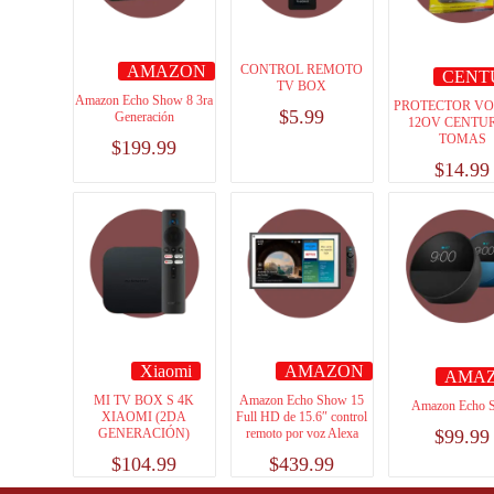
AMAZON
CONTROL REMOTO
CENT
TV BOX
Amazon Echo Show 8 3ra
PROTECTOR VO
$
5.99
Generación
12OV CENTUR
TOMAS
$
199.99
$
14.99
Xiaomi
AMAZON
AMA
MI TV BOX S 4K
Amazon Echo Show 15
Amazon Echo 
XIAOMI (2DA
Full HD de 15.6″ control
GENERACIÓN)
remoto por voz Alexa
$
99.99
$
104.99
$
439.99