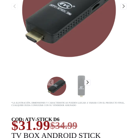
*LA ILUSTRACIÓN, DIMENSIONES Y CARACTERISTICAS PUEDEN LLEGAR A VARIAR CON EL PRODUCTO FINAL,
CUALQUIER DUDA CONSULTAR CON SU VENDEDOR ASIGNADO
COD: ATV-STICK D6
$
31.99
$
34.99
TV BOX ANDROID STICK